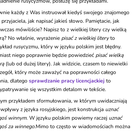
adnienie rusycyzmów, posłużę się przykładami.
wnie każdy z Was instruował kiedyś swojego znajomego
 przyjaciela, jak napisać jakieś słowo. Pamiętacie, jak
czas mówiliście? Napisz to z wielkiej litery czy wielką
erą? No właśnie, wyrażenie
pisać z wielkiej litery
to
ykład rusycyzmu, który w języku polskim jest błędny.
miast niego poprawnie będzie powiedzieć
pisać wielką
erą
(lub od dużej litery). Jak widzicie, czasem to niewielki
czegół, który może zaważyć na poprawności całego
nia, dlatego
sprawdzanie pracy licencjackiej
to
ypatrywanie się wszystkim detalom w tekście.
nym przykładem sformułowania, w którym uwidaczniają
 wpływy z języka rosyjskiego, jest konstrukcja
uznać
goś winnym
. W języku polskim powiemy raczej
uznać
goś za winnego.
Mimo to często w wiadomościach można