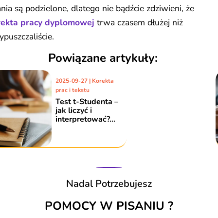
nia są podzielone, dlatego nie bądźcie zdziwieni, że
rekta pracy dyplomowej
trwa czasem dłużej niż
ypuszczaliście.
Powiązane artykuły:
2019-08-08 | Korekta
prac i tekstu
Co powinniście
wiedzieć o
dwukropku
poprawiając
pracę?
Nadal Potrzebujesz
POMOCY W PISANIU ?