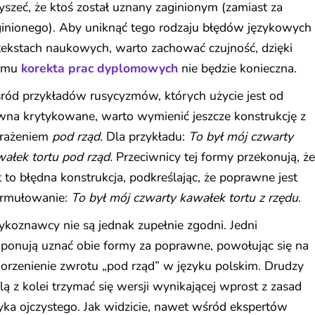
yszeć, że ktoś został uznany zaginionym (zamiast za
ginionego). Aby uniknąć tego rodzaju błędów językowych
ekstach naukowych, warto zachować czujność, dzięki
emu
korekta prac dyplomowych
nie będzie konieczna.
ród przykładów rusycyzmów, których użycie jest od
wna krytykowane, warto wymienić jeszcze konstrukcję z
rażeniem
pod rząd
. Dla przykładu:
To był mój czwarty
ałek tortu pod rząd.
Przeciwnicy tej formy przekonują, że
t to błędna konstrukcja, podkreślając, że poprawne jest
ormułowanie:
To był mój czwarty kawałek tortu z rzędu
.
ykoznawcy nie są jednak zupełnie zgodni. Jedni
ponują uznać obie formy za poprawne, powołując się na
orzenienie zwrotu „pod rząd” w języku polskim. Drudzy
ą z kolei trzymać się wersji wynikającej wprost z zasad
yka ojczystego. Jak widzicie, nawet wśród ekspertów