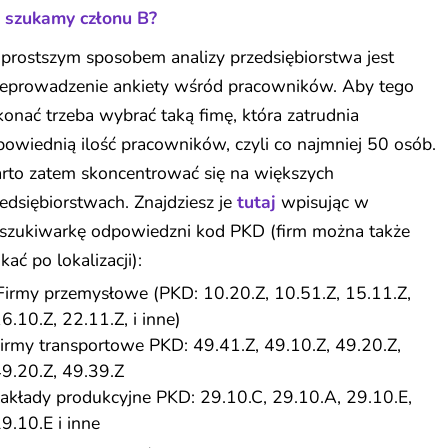
k szukamy członu B?
prostszym sposobem analizy przedsiębiorstwa jest
zeprowadzenie ankiety wśród pracowników. Aby tego
onać trzeba wybrać taką fimę, która zatrudnia
owiednią ilość pracowników, czyli co najmniej 50 osób.
rto zatem skoncentrować się na większych
edsiębiorstwach. Znajdziesz je
tutaj
wpisując w
szukiwarkę odpowiedzni kod PKD (firm można także
kać po lokalizacji):
irmy przemysłowe (PKD: 10.20.Z, 10.51.Z, 15.11.Z,
6.10.Z, 22.11.Z, i inne)
irmy transportowe PKD: 49.41.Z, 49.10.Z, 49.20.Z,
9.20.Z, 49.39.Z
akłady produkcyjne PKD: 29.10.C, 29.10.A, 29.10.E,
9.10.E i inne