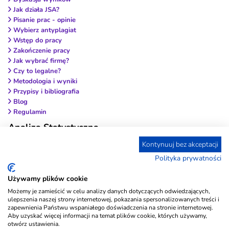
Jak działa JSA?
Pisanie prac - opinie
Wybierz antyplagiat
Wstęp do pracy
Zakończenie pracy
Jak wybrać firmę?
Czy to legalne?
Metodologia i wyniki
Przypisy i bibliografia
Blog
Regulamin
Analiza Statystyczna
Co to są testy różnic? Który test wybrać?
Kontynuuj bez akceptacji
Korelacja i współczynniki korelacji
Polityka prywatności
Biblioteka testów psychologicznych
Używamy plików cookie
Możemy je zamieścić w celu analizy danych dotyczących odwiedzających,
ulepszenia naszej strony internetowej, pokazania spersonalizowanych treści i
zapewnienia Państwu wspaniałego doświadczenia na stronie internetowej.
Aby uzyskać więcej informacji na temat plików cookie, których używamy,
otwórz ustawienia.