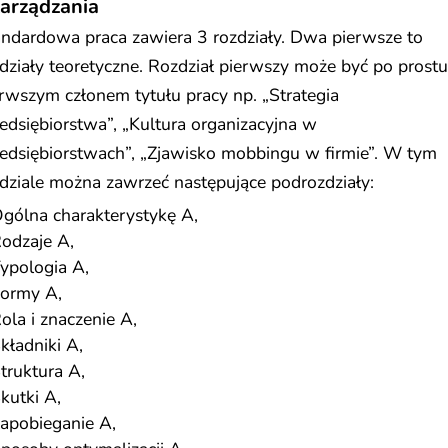
zarządzania
ndardowa praca zawiera 3 rozdziały. Dwa pierwsze to
działy teoretyczne. Rozdział pierwszy może być po prostu
rwszym członem tytułu pracy np. „Strategia
edsiębiorstwa”, „Kultura organizacyjna w
edsiębiorstwach”, „Zjawisko mobbingu w firmie”. W tym
dziale można zawrzeć następujące podrozdziały:
gólna charakterystykę A,
odzaje A,
ypologia A,
ormy A,
ola i znaczenie A,
kładniki A,
truktura A,
kutki A,
apobieganie A,