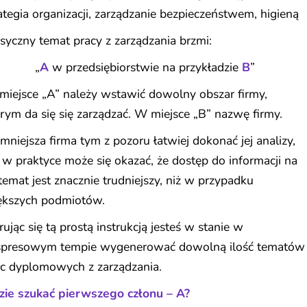
ategia organizacji, zarządzanie bezpieczeństwem, higieną
syczny temat pracy z zarządzania brzmi:
„
A
w przedsiębiorstwie na przykładzie
B
”
iejsce „A” należy wstawić dowolny obszar firmy,
rym da się się zarządzać. W miejsce „B” nazwę firmy.
mniejsza firma tym z pozoru łatwiej dokonać jej analizy,
 w praktyce może się okazać, że dostęp do informacji na
 temat jest znacznie trudniejszy, niż w przypadku
ększych podmiotów.
rując się tą prostą instrukcją jesteś w stanie w
spresowym tempie wygenerować dowolną ilość tematów
ac dyplomowych z zarządzania.
zie szukać pierwszego członu – A?