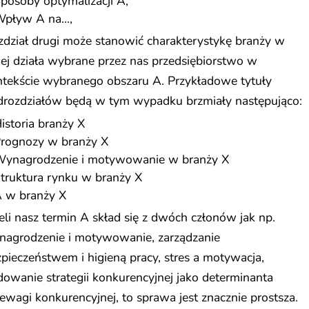
posoby optymalizacji A,
pływ A na…,
dział drugi może stanowić charakterystykę branży w
iej działa wybrane przez nas przedsiębiorstwo w
ntekście wybranego obszaru A. Przykładowe tytuły
drozdziałów będą w tym wypadku brzmiały następująco:
istoria branży X
rognozy w branży X
ynagrodzenie i motywowanie w branży X
truktura rynku w branży X
 w branży X
eli nasz termin A skład się z dwóch członów jak np.
nagrodzenie i motywowanie, zarządzanie
pieczeństwem i higieną pracy, stres a motywacja,
owanie strategii konkurencyjnej jako determinanta
ewagi konkurencyjnej, to sprawa jest znacznie prostsza.