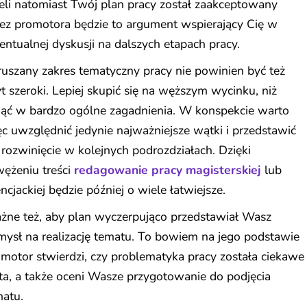
eli natomiast Twój plan pracy został zaakceptowany
ez promotora będzie to argument wspierający Cię w
ntualnej dyskusji na dalszych etapach pracy.
uszany zakres tematyczny pracy nie powinien być też
t szeroki. Lepiej skupić się na węższym wycinku, niż
nąć w bardzo ogólne zagadnienia. W konspekcie warto
c uwzględnić jedynie najważniejsze wątki i przedstawić
 rozwinięcie w kolejnych podrozdziałach. Dzięki
ężeniu treści
redagowanie pracy magisterskiej
lub
encjackiej będzie później o wiele łatwiejsze.
żne też, aby plan wyczerpująco przedstawiał Wasz
ysł na realizację tematu. To bowiem na jego podstawie
motor stwierdzi, czy problematyka pracy została ciekawe
ta, a także oceni Wasze przygotowanie do podjęcia
matu.