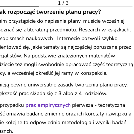
1
/
3
Jak rozpocząć tworzenie planu pracy?
im przystąpicie do napisania plany, musicie wcześniej
oznać się z literaturą przedmiotu. Research w książkach,
asopismach naukowych i Internecie pozwoli szybko
ientować się, jakie tematy są najczęściej poruszane przez
cjalistów. Na podstawie znalezionych materiałów
ziecie też mogli swobodnie opracować część teoretyczną
cy, a wcześniej określić jej ramy w konspekcie.
nieją pewne uniwersalne zasady tworzenia planu pracy.
kszość prac składa się z 3 albo z 4 rodziałów.
przypadku
prac empirycznych
pierwsza - teoretyczna
ść omawia badane zmienne oraz ich korelaty i związku a
e kolejne to odpowiednio metodologia i wyniki badań
asnch.