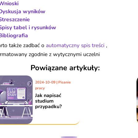
Wnioski
Dyskusja wyników
Streszczenie
Spisy tabel i rysunków
Bibliografia
rto także zadbać o
automatyczny spis treści
,
ormatowany zgodnie z wytycznymi uczelni
Powiązane artykuły:
 | Pisanie
2024-10
pracy
i plany
Jak n
studi
rskich i
przyp
ckich...