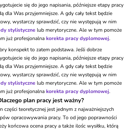
ygotujecie się do jego napisania, późniejsze etapy pracy
ą dla Was przyjemniejsze. A gdy cały tekst będzie
owy, wystarczy sprawdzić, czy nie występują w nim
dy stylistyczne
lub merytoryczne. Ale w tym pomoże
m już profesjonalna
korekta pracy dyplomowej
.
ry konspekt to zatem podstawa. Jeśli dobrze
ygotujecie się do jego napisania, późniejsze etapy pracy
ą dla Was przyjemniejsze. A gdy cały tekst będzie
owy, wystarczy sprawdzić, czy nie występują w nim
dy stylistyczne
lub merytoryczne. Ale w tym pomoże
m już profesjonalna
korekta pracy dyplomowej
.
Dlaczego plan pracy jest ważny?
n części teoretycznej jest jednym z najważniejszych
apów opracowywania pracy. To od jego poprawności
eży końcowa ocena pracy a także ilośc wysiłku, którą