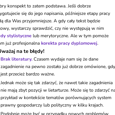
ry konspekt to zatem podstawa. Jeśli dobrze
ygotujecie się do jego napisania, późniejsze etapy pracy
ą dla Was przyjemniejsze. A gdy cały tekst będzie
owy, wystarczy sprawdzić, czy nie występują w nim
dy stylistyczne
lub merytoryczne. Ale w tym pomoże
m już profesjonalna
korekta pracy dyplomowej
.
Uważaj na te błędy!
Brak literatury.
Czasem wydaje nam się że dane
zagadnienie na pewno zostało już dobrze omówione, gd
jest przecież bardzo ważne.
Jednak może się tak zdarzyć, że nawet takie zagadnienia
nie mają zbyt pozycji w lietarturze. Może się to zdarzyć n
przykład w kontekście tematów porównujących system
prawny gospodarczy lub polityczny w kilku krajach.
Podobnie może być w przypadku nowych problemów