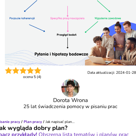
Data aktualizacji:
2024-01-28
ocena
5
(
4
)
Dorota Wrona
25 lat świadczenia pomocy w pisaniu prac
isanie pracy
Plan pracy
Jak napisać plan...
Jak wygląda dobry plan?
bacz przykłady!
Obszerna lista tematów i planów prac