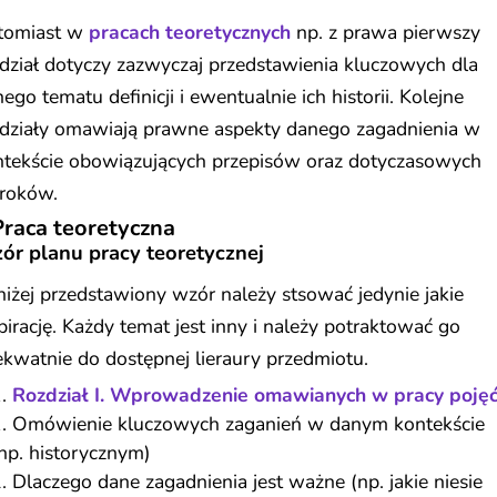
tomiast w
pracach teoretycznych
np. z prawa pierwszy
dział dotyczy zazwyczaj przedstawienia kluczowych dla
ego tematu definicji i ewentualnie ich historii. Kolejne
zdziały omawiają prawne aspekty danego zagadnienia w
ntekście obowiązujących przepisów oraz dotyczasowych
roków.
Praca teoretyczna
ór planu pracy teoretycznej
iżej przedstawiony wzór należy stsować jedynie jakie
pirację. Każdy temat jest inny i należy potraktować go
kwatnie do dostępnej lieraury przedmiotu.
Rozdział I. Wprowadzenie omawianych w pracy poję
Omówienie kluczowych zaganień w danym kontekście
np. historycznym)
Dlaczego dane zagadnienia jest ważne (np. jakie niesie