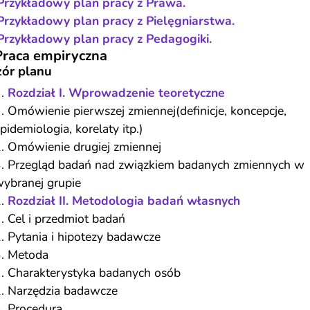
Przykładowy plan pracy z Prawa.
Przykładowy plan pracy z Pielęgniarstwa.
Przykładowy plan pracy z Pedagogiki.
Praca empiryczna
ór planu
Rozdział I. Wprowadzenie teoretyczne
Omówienie pierwszej zmiennej(definicje, koncepcje,
pidemiologia, korelaty itp.)
Omówienie drugiej zmiennej
Przegląd badań nad związkiem badanych zmiennych w
ybranej grupie
Rozdział II. Metodologia badań własnych
Cel i przedmiot badań
Pytania i hipotezy badawcze
Metoda
Charakterystyka badanych osób
Narzędzia badawcze
Procedura