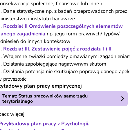
onsekwencje społeczne, finansowe lub inne )
Dane statystyczne np. z badań przeprowadzonch przez
inisterstwo i instytutu badawcze
Rozdział II Omówienie poszczególnych elementów
danego zagadnienia
np. jego form prawnych/ typów/
dniesień do innych kontekstów
Rozdział III. Zestawienie pojęć z rozdziału I i II
Wzajemne związki pomiędzy omawianymi zagadnieniam
Działania zapobiegające nagatywnym skutom
Działania potencjalnie skutkujące poprawą danego apek
 przyszłości
zyładowy plan pracy empirycznej
Temat: Status pracowników samorządu
terytorialnego
acz więcej:
Przykładowy plan pracy z Psychologii.