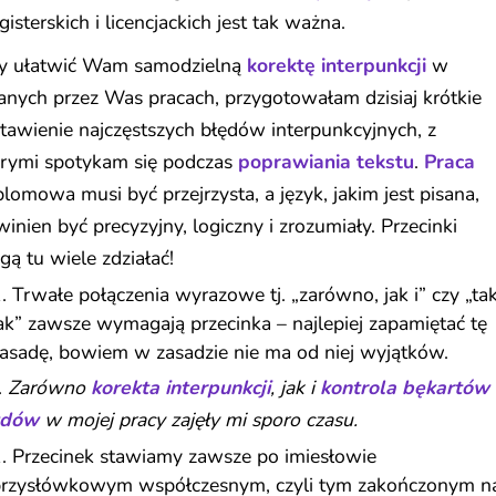
isterskich i licencjackich jest tak ważna.
y ułatwić Wam samodzielną
korektę interpunkcji
w
anych przez Was pracach, przygotowałam dzisiaj krótkie
tawienie najczęstszych błędów interpunkcyjnych, z
órymi spotykam się podczas
poprawiania tekstu
.
Praca
lomowa musi być przejrzysta, a język, jakim jest pisana,
inien być precyzyjny, logiczny i zrozumiały. Przecinki
ą tu wiele zdziałać!
Trwałe połączenia wyrazowe tj. „zarówno, jak i” czy „tak
ak” zawsze wymagają przecinka – najlepiej zapamiętać tę
asadę, bowiem w zasadzie nie ma od niej wyjątków.
.
Zarówno
korekta interpunkcji
, jak i
kontrola bękartów
wdów
w mojej pracy zajęły mi sporo czasu.
Przecinek stawiamy zawsze po imiesłowie
rzysłówkowym współczesnym, czyli tym zakończonym n