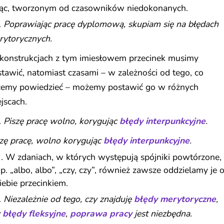
ąc, tworzonym od czasowników niedokonanych.
.
Poprawiając pracę dyplomową, skupiam się na błędach
rytorycznych.
konstrukcjach z tym imiesłowem przecinek musimy
tawić, natomiast czasami – w zależności od tego, co
cemy powiedzieć – możemy postawić go w różnych
jscach.
.
Piszę pracę wolno, korygując
błędy interpunkcyjne
.
zę pracę, wolno korygując
błędy interpunkcyjne
.
W zdaniach, w których występują spójniki powtórzone,
p. „albo, albo”, „czy, czy”, również zawsze oddzielamy je 
iebie przecinkiem.
.
Niezależnie od tego, czy znajduję
błędy merytoryczne
,
y
błędy fleksyjne
,
poprawa pracy
jest niezbędna.