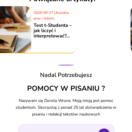
2019-08-08 | Korekta
prac i tekstu
Co powinniście
wiedzieć o
dwukropku
poprawiając
pracę?
Nadal Potrzebujesz
POMOCY W PISANIU ?
Nazywam się Dorota Wrona. Moją misją jest pomoc
studentom. Skorzystaj z ponad 25 lat doświadczenia w
pisaniu i redakcji tekstów naukowych