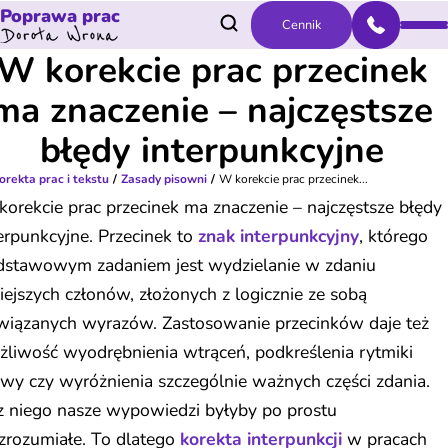
Poprawa prac
Cennik
W korekcie prac przecinek
ma znaczenie – najczęstsze
błędy interpunkcyjne
orekta prac i tekstu
Zasady pisowni
W korekcie prac przecinek...
orekcie prac przecinek ma znaczenie – najczęstsze błędy
erpunkcyjne. Przecinek to
znak interpunkcyjny
, którego
dstawowym zadaniem jest wydzielanie w zdaniu
ejszych członów, złożonych z logicznie ze sobą
wiązanych wyrazów. Zastosowanie przecinków daje też
liwość wyodrębnienia wtrąceń, podkreślenia rytmiki
y czy wyróżnienia szczególnie ważnych części zdania.
z niego nasze wypowiedzi byłyby po prostu
zrozumiałe. To dlatego
korekta interpunkcji
w pracach