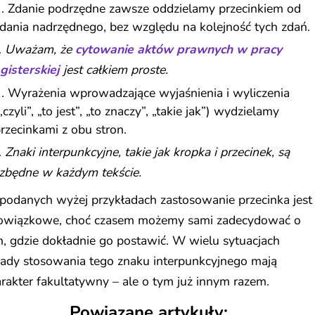
Zdanie podrzędne zawsze oddzielamy przecinkiem od
dania nadrzędnego, bez względu na kolejność tych zdań.
.
Uważam, że
cytowanie aktów prawnych w pracy
gisterskiej
jest całkiem proste.
Wyrażenia wprowadzające wyjaśnienia i wyliczenia
„czyli”, „to jest”, „to znaczy”, „takie jak”) wydzielamy
rzecinkami z obu stron.
.
Znaki interpunkcyjne, takie jak kropka i przecinek, są
ezbędne w każdym tekście.
podanych wyżej przykładach zastosowanie przecinka jest
owiązkowe, choć czasem możemy sami zadecydować o
, gdzie dokładnie go postawić. W wielu sytuacjach
sady stosowania tego znaku interpunkcyjnego mają
rakter fakultatywny – ale o tym już innym razem.
Powiązane artykuły: