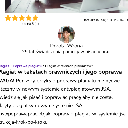
Data aktualizacji:
2019-04-13
ocena
5
(
1
)
Dorota Wrona
25 lat świadczenia pomocy w pisaniu prac
lagiat
Poprawa plagiatu
Plagiat w tekstach prawniczych...
Plagiat w tekstach prawniczych i jego poprawa
AGA!
Poniższy przykład poprawy plagiatu nie będzie
uteczny w nowym systemie antyplagiatowym JSA.
iedz się jak pisać i poprawiać pracę aby nie został
kryty plagiat w nowym systemie JSA:
ps://poprawaprac.pl/jak-poprawic-plagiat-w-systemie-jsa-
trukcja-krok-po-kroku