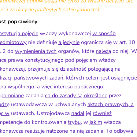
onawczej odpowiadają nie tylko za własne decyzje, ale
że i za decyzje podległych sobie jednostek.
kst poprawiony:
stytucja pojęcie
władzy wykonawczej
w sposób
zedmiotowy
nie definiuje
a jedynie
ogranicza się w art. 10
. 2 do
wymienienia tych
organów, które
należą
do niej. W
uce prawa konstytucyjnego pod pojęciem władzy
konawczej,
przyjmuje
się działalność polegającą na
lizacji państwowych
zadań, których celem
jest osiągnięcie
bra wspólnego, a więc
interesu
publicznego.
pomniane
zadania
co do zasady są określone
przez
adzę
ustawodawczą w uchwalanych
aktach prawnych, a
ęc w
ustawach. Ustrojodawca
nadał
jej
również
mpetencje do kontrolowania
trybu
, w
jakim
władza
konawcza
realizuje
nałożone na nią zadania. To odbywa