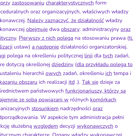
ę
przy
zastosowaniu
charakterystycznych
form
ceduralnych oraz organizacyjnych, właściwych władzy
konawczej.
Należy zaznaczyć, że działalność
władzy
konawczej
obejmuje
dwa
obszary
: administracyjny
oraz
ityczny
.
Pierwszy z nich polega
na stosowaniu prawa (
tj.
lizacji
ustaw)
a następnie
działalności organizatorskiej.
ugi
polega na określeniu politycznej
linii
dla
tych
zadań,
re dotyczą określonej
dziedziny
(
dla przykładu polega to
ustaleniu hierarchii
owych
zadań, określeniu
ich
tempa i
kazaniu obszaru
ich realizacji
itd
.).
Tak się
dzieje za
średnictwem państwowych
funkcjonariuszy, którzy są
ajemnie ze sobą powiązani w
różnych
komórkach
ganizacyjnych
stosunkiem
nadrzędności
oraz
porządkowania. W aspekcie tym administracja pełni
nkcję służebną
względem
decyzji
wykonawczych
o
litycznym charakterze. Organy władzy wykonawczej