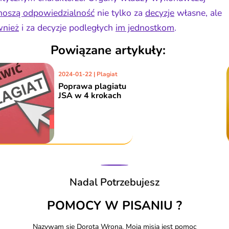
noszą odpowiedzialność
nie tylko za
decyzje
własne, ale
wnież
i za decyzje podległych
im jednostkom
.
Powiązane artykuły:
2019-04-17 | Plagiat
Poprawa plagiatu
tekstu
specjalistycznego
Nadal Potrzebujesz
POMOCY W PISANIU ?
Nazywam się Dorota Wrona. Moją misją jest pomoc