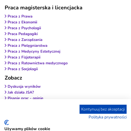
Praca magisterska i licencjacka
Praca z Prawa
Praca z Ekonomii
Praca z Psychologii
Praca Pedagogiki
Praca z Zarządzania
Praca z Pielęgniarstwa
Praca z Medycyny Estetycznej
Praca z Fizjoterapii
Praca z Ratownictwa medycznego
Praca z Socjologii
Zobacz
Dyskusja wyników
Jak działa JSA?
Pisanie prac - opinie
Wybierz antyplagiat
Kontynuuj bez akceptacji
Wstęp do pracy
Zakończenie pracy
Polityka prywatności
Jak wybrać firmę?
Czy to legalne?
Używamy plików cookie