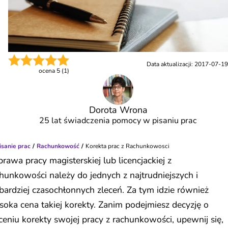
Data aktualizacji:
2017-07-19
ocena
5
(
1
)
Dorota Wrona
25 lat świadczenia pomocy w pisaniu prac
isanie prac
Rachunkowość
Korekta prac z Rachunkowosci
rawa pracy magisterskiej lub licencjackiej z
hunkowości należy do jednych z najtrudniejszych i
bardziej czasochłonnych zleceń. Za tym idzie również
oka cena takiej korekty. Zanim podejmiesz decyzję o
ceniu korekty swojej pracy z rachunkowości, upewnij się,