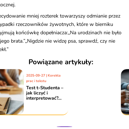
ocznej.
ecydowanie mniej rozterek towarzyszy odmianie przez
zypadki rzeczowników żywotnych, które w bierniku
yjmują końcówkę dopełniacza:„Na urodzinach nie było
ego brata.”„Nigdzie nie widzę psa, sprawdź, czy nie
ekł.”
Powiązane artykuły:
2019-08-08 | Korekta
prac i tekstu
Co powinniście
wiedzieć o
dwukropku
poprawiając
pracę?