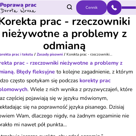
Poprawa prac
Cennik
Korekta prac - rzeczowniki
nieżywotne a problemy z
odmianą
orekta prac i tekstu
Zasady pisowni
Korekta prac - rzeczowniki...
rekta prac - rzeczowniki nieżywotne a problemy z
mianą. Błędy fleksyjne
to kolejne zagadnienie, z którym
rdzo często spotykam się podczas
korekty prac
plomowych
. Wiele z nich wynika z przyzwyczajeń, które
az częściej pojawiają się w języku mówionym,
ekładając się na poprawność języka pisanego. Dzisiaj
owiem Wam, dlaczego nigdy, na żadnym egzaminie nie
brakło mi nawet pół punkta…