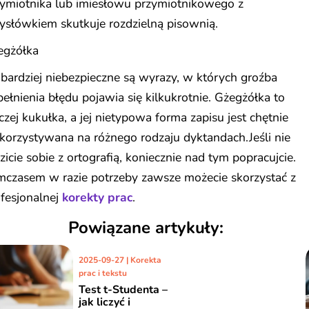
zymiotnika lub imiesłowu przymiotnikowego z
ysłówkiem skutkuje rozdzielną pisownią.
egżółka
bardziej niebezpieczne są wyrazy, w których groźba
ełnienia błędu pojawia się kilkukrotnie. Gżegżółka to
czej kukułka, a jej nietypowa forma zapisu jest chętnie
orzystywana na różnego rodzaju dyktandach.Jeśli nie
zicie sobie z ortografią, koniecznie nad tym popracujcie.
mczasem w razie potrzeby zawsze możecie skorzystać z
fesjonalnej
korekty prac
.
Powiązane artykuły:
2019-08-08 | Korekta
prac i tekstu
Co powinniście
wiedzieć o