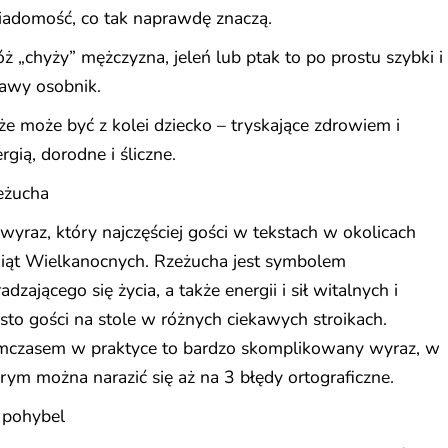
iadomość, co tak naprawdę znaczą.
ż „chyży” mężczyzna, jeleń lub ptak to po prostu szybki i
awy osobnik.
e może być z kolei dziecko – tryskające zdrowiem i
rgią, dorodne i śliczne.
eżucha
wyraz, który najczęściej gości w tekstach w okolicach
iąt Wielkanocnych. Rzeżucha jest symbolem
adzającego się życia, a także energii i sił witalnych i
sto gości na stole w różnych ciekawych stroikach.
mczasem w praktyce to bardzo skomplikowany wyraz, w
rym można narazić się aż na 3 błędy ortograficzne.
 pohybel