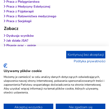
Praca z Pielęgniarstwa
Praca z Medycyny Estetycznej
Praca z Fizjoterapii
Praca z Ratownictwa medycznego
Praca z Socjologii
Zobacz
Dyskusja wyników
Jak działa JSA?
Pisanie prac - opinie
Wybierz antyplagiat
Kontynuuj bez akceptacji
Wstęp do pracy
Zakończenie pracy
Polityka prywatności
Jak wybrać firmę?
Czy to legalne?
Używamy plików cookie
Metodologia i wyniki
Możemy je zamieścić w celu analizy danych dotyczących odwiedzających,
Przypisy i bibliografia
ulepszenia naszej strony internetowej, pokazania spersonalizowanych treści i
Blog
zapewnienia Państwu wspaniałego doświadczenia na stronie internetowej.
Aby uzyskać więcej informacji na temat plików cookie, których używamy,
Regulamin
otwórz ustawienia.
Analiza Statystyczna
Co to są testy różnic? Który test wybrać?
Akceptuj wszystko
Nie zgadzam się
Korelacja i współczynniki korelacji