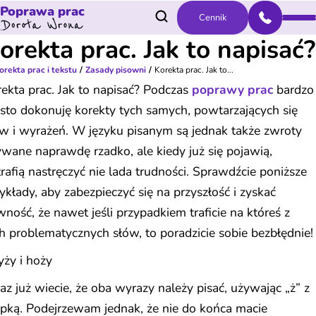
Poprawa prac
Cennik
orekta prac. Jak to napisać?
orekta prac i tekstu
Zasady pisowni
Korekta prac. Jak to...
ekta prac. Jak to napisać? Podczas
poprawy prac
bardzo
sto dokonuję korekty tych samych, powtarzających się
w i wyrażeń. W języku pisanym są jednak także zwroty
wane naprawdę rzadko, ale kiedy już się pojawią,
rafią nastręczyć nie lada trudności. Sprawdźcie poniższe
ykłady, aby zabezpieczyć się na przyszłość i zyskać
ność, że nawet jeśli przypadkiem traficie na któreś z
h problematycznych słów, to poradzicie sobie bezbłędnie!
ży i hoży
az już wiecie, że oba wyrazy należy pisać, używając „ż” z
pką. Podejrzewam jednak, że nie do końca macie