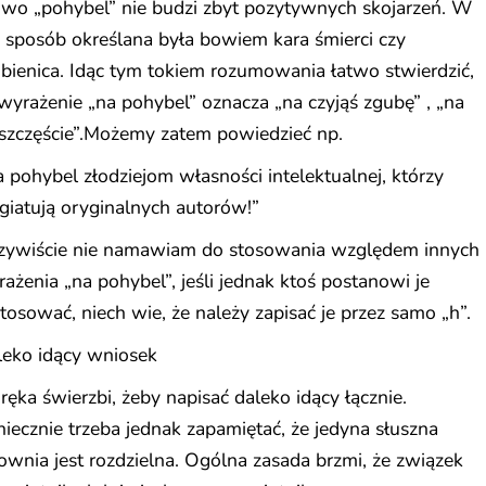
owo „pohybel” nie budzi zbyt pozytywnych skojarzeń. W
 sposób określana była bowiem kara śmierci czy
bienica. Idąc tym tokiem rozumowania łatwo stwierdzić,
wyrażenie „na pohybel” oznacza „na czyjąś zgubę” , „na
szczęście”.Możemy zatem powiedzieć np.
 pohybel złodziejom własności intelektualnej, którzy
giatują oryginalnych autorów!”
zywiście nie namawiam do stosowania względem innych
ażenia „na pohybel”, jeśli jednak ktoś postanowi je
tosować, niech wie, że należy zapisać je przez samo „h”.
leko idący wniosek
ręka świerzbi, żeby napisać daleko idący łącznie.
iecznie trzeba jednak zapamiętać, że jedyna słuszna
ownia jest rozdzielna. Ogólna zasada brzmi, że związek