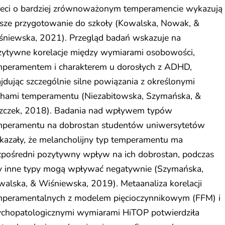
ieci o bardziej zrównoważonym temperamencie wykazują
psze przygotowanie do szkoły (Kowalska, Nowak, &
śniewska, 2021). Przegląd badań wskazuje na
zytywne korelacje między wymiarami osobowości,
mperamentem i charakterem u dorosłych z ADHD,
jdując szczególnie silne powiązania z określonymi
chami temperamentu (Niezabitowska, Szymańska, &
szczek, 2018). Badania nad wpływem typów
mperamentu na dobrostan studentów uniwersytetów
kazały, że melancholijny typ temperamentu ma
zpośredni pozytywny wpływ na ich dobrostan, podczas
y inne typy mogą wpływać negatywnie (Szymańska,
alska, & Wiśniewska, 2019). Metaanaliza korelacji
mperamentalnych z modelem pięcioczynnikowym (FFM) i
ychopatologicznymi wymiarami HiTOP potwierdziła