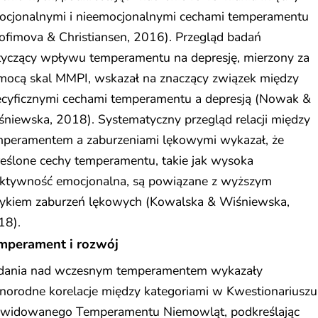
ocjonalnymi i nieemocjonalnymi cechami temperamentu
ofimova & Christiansen, 2016). Przegląd badań
tyczący wpływu temperamentu na depresję, mierzony za
mocą skal MMPI, wskazał na znaczący związek między
ecyficznymi cechami temperamentu a depresją (Nowak &
niewska, 2018). Systematyczny przegląd relacji między
mperamentem a zaburzeniami lękowymi wykazał, że
eślone cechy temperamentu, takie jak wysoka
aktywność emocjonalna, są powiązane z wyższym
zykiem zaburzeń lękowych (Kowalska & Wiśniewska,
18).
mperament i rozwój
dania nad wczesnym temperamentem wykazały
norodne korelacje między kategoriami w Kwestionariuszu
ewidowanego Temperamentu Niemowląt, podkreślając