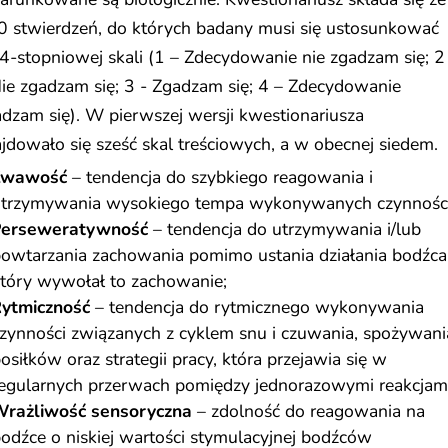
0 stwierdzeń, do których badany musi się ustosunkować
4-stopniowej skali (1 – Zdecydowanie nie zgadzam się; 2
ie zgadzam się; 3 - Zgadzam się; 4 – Zdecydowanie
dzam się). W pierwszej wersji kwestionariusza
jdowało się sześć skal treściowych, a w obecnej siedem.
Żwawość
– tendencja do szybkiego reagowania i
trzymywania wysokiego tempa wykonywanych czynności
erseweratywność
– tendencja do utrzymywania i/lub
owtarzania zachowania pomimo ustania działania bodźca
tóry wywołał to zachowanie;
ytmiczność
– tendencja do rytmicznego wykonywania
zynności związanych z cyklem snu i czuwania, spożywani
osiłków oraz strategii pracy, która przejawia się w
egularnych przerwach pomiędzy jednorazowymi reakcjami
rażliwość sensoryczna
– zdolność do reagowania na
odźce o niskiej wartości stymulacyjnej bodźców