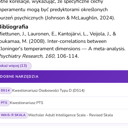
otne korelacje, wykazując, że specyficzne cechy
mperamentu mogą być predyktorami określonych
burzeń psychicznych (Johnson & McLaughlin, 2024).
ibliografia
iettunen, J., Lauronen, E., Kantojärvi, L., Veijola, J., &
oukamaa, M. (2008). Inter-correlations between
loninger's temperament dimensions — A meta-analysis.
sychiatry Research, 160
, 106-114.
okaż więcej (13)
DOBNE NARZĘDZIA
Kwestionariusz Osobowości Typu D (DS14)
DS14
Kwestionariusz PTS
PTS
Wechsler Adult Intelligence Scale - Revised Skala
WAIS-R SKALA