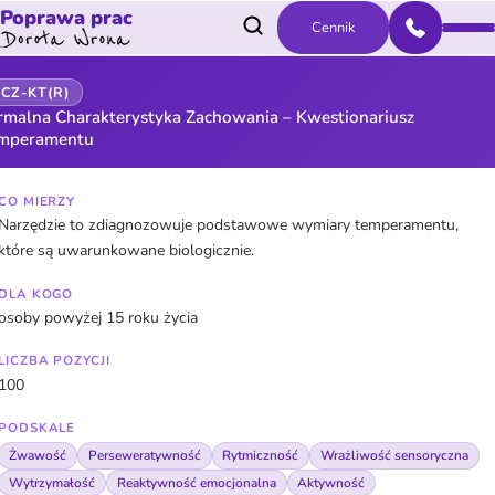
Poprawa prac
Cennik
FCZ-KT(R)
rmalna Charakterystyka Zachowania – Kwestionariusz
mperamentu
CO MIERZY
Narzędzie to zdiagnozowuje podstawowe wymiary temperamentu,
które są uwarunkowane biologicznie.
DLA KOGO
osoby powyżej 15 roku życia
LICZBA POZYCJI
100
PODSKALE
Żwawość
Perseweratywność
Rytmiczność
Wrażliwość sensoryczna
Wytrzymałość
Reaktywność emocjonalna
Aktywność