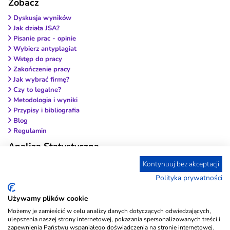
Zobacz
Dyskusja wyników
Jak działa JSA?
Pisanie prac - opinie
Wybierz antyplagiat
Wstęp do pracy
Zakończenie pracy
Jak wybrać firmę?
Czy to legalne?
Metodologia i wyniki
Przypisy i bibliografia
Blog
Regulamin
Analiza Statystyczna
Co to są testy różnic? Który test wybrać?
Kontynuuj bez akceptacji
Korelacja i współczynniki korelacji
Polityka prywatności
Biblioteka testów psychologicznych
Używamy plików cookie
Możemy je zamieścić w celu analizy danych dotyczących odwiedzających,
ulepszenia naszej strony internetowej, pokazania spersonalizowanych treści i
zapewnienia Państwu wspaniałego doświadczenia na stronie internetowej.