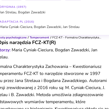
ORYGINAŁ (1997)
Jan Strelau, Bogdan Zawadzki
ADAPTACJA PL (2016)
Maria Cyniak-Cieciura, Bogdan Zawadzki, Jan Strelau
esty psychologiczne
Temperament
FCZ-KT - Formalna Charakterystyka...
Opis narzędzia FCZ-KT(R)
torzy:
Maria Cyniak-Cieciura, Bogdan Zawadzki, Jan
elau.
rmalna Charakterystyka Zachowania – Kwestionariusz
mperamentu FCZ-KT to narzędzie stworzone w 1997
u przez Jana Strelaua i Bogdana Zawadzkiego. Autorami
sji zrewidowanej z 2016 roku są: M. Cyniak-Cieciura, J.
elau i B. Zawadzki. Metoda umożliwia zdiagnozowanie
dstawowych wymiarów temperamentu, które
runkowane są biologicznie. Kwestionariusz składa się ze