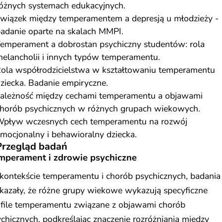
óżnych systemach edukacyjnych.
wiązek między temperamentem a depresją u młodzieży -
adanie oparte na skalach MMPI.
emperament a dobrostan psychiczny studentów: rola
elancholii i innych typów temperamentu.
ola współrodzicielstwa w kształtowaniu temperamentu
ziecka. Badanie empiryczne.
ależność między cechami temperamentu a objawami
horób psychicznych w różnych grupach wiekowych.
pływ wczesnych cech temperamentu na rozwój
mocjonalny i behawioralny dziecka.
Przegląd badań
mperament i zdrowie psychiczne
kontekście temperamentu i chorób psychicznych, badania
kazały, że różne grupy wiekowe wykazują specyficzne
ofile temperamentu związane z objawami chorób
chicznych, podkreślając znaczenie rozróżniania między