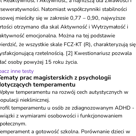
l Reaktywność i Aktywność, a najniższą dla Żwawości i
seweratywności. Natomiast współczynniki stabilności
sowej mieściły się w zakresie 0,77 – 0,90, najwyższe
tości otrzymano dla skal Aktywność i Wytrzymałość i
aktywność emocjonalna. Można na tej podstawie
ierdzić, że wszystkie skale FCZ-KT (R), charakteryzują się
ysfakcjonującą rzetelnością. [2] Kwestionariusz pozwala
ać osoby powyżej 15 roku życia.
acz inne testy
Tematy prac magisterskich z psychologii
dotyczących temperamentu
pływ temperamentu na rozwój cech autystycznych w
opulacji nieklinicznej.
rofil temperamentu u osób ze zdiagnozowanym ADHD -
wiązki z wymiarami osobowości i funkcjonowaniem
połecznym.
emperament a gotowość szkolna. Porównanie dzieci w