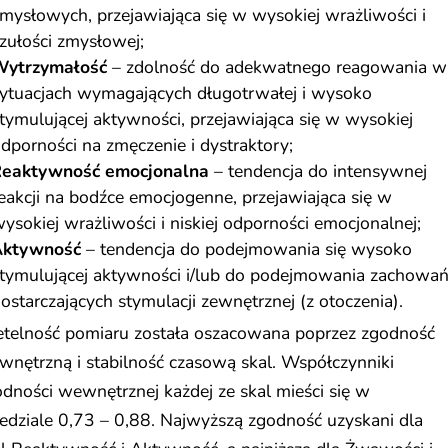
mysłowych, przejawiająca się w wysokiej wrażliwości i
zułości zmysłowej;
ytrzymałość
– zdolność do adekwatnego reagowania w
ytuacjach wymagających długotrwałej i wysoko
tymulującej aktywności, przejawiająca się w wysokiej
dporności na zmęczenie i dystraktory;
eaktywność emocjonalna
– tendencja do intensywnej
eakcji na bodźce emocjogenne, przejawiająca się w
ysokiej wrażliwości i niskiej odporności emocjonalnej;
Aktywność
– tendencja do podejmowania się wysoko
tymulującej aktywności i/lub do podejmowania zachowa
ostarczających stymulacji zewnętrznej (z otoczenia).
etelność pomiaru została oszacowana poprzez zgodność
nętrzną i stabilność czasową skal. Współczynniki
dności wewnętrznej każdej ze skal mieści się w
edziale 0,73 – 0,88. Najwyższą zgodność uzyskani dla