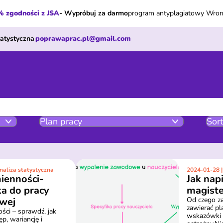
 zgodności z JSA
- Wypróbuj za darmo
program antyplagiatowy Wro
tatystyczna
poprawaprac.pl@gmail.com
naliza statystyczna
2024-01-28 |
ienności-
Jak nap
ka do pracy
magiste
wej
Od czego za
zawierać pl
ści – sprawdź, jak
wskazówki i
ęp, wariancję i