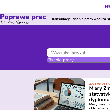
98%
Poprawa prac
Konsultacje
Pisanie pracy
Analiza s
2025-09-05 | A
Miary Zm
statysty
dyplomo
Miary zmienno
obliczać rozst