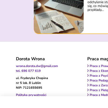
odchylenie s
się, co mówią
przykłady...
Dorota Wrona
Praca magi
wrona.dorota.dw@gmail.com
Praca z Pra
tel. 696 077 619
Praca z Ekon
Praca z Psyc
ul. Fryderyka Chopina
Praca Pedag
nr 5 lok. 8 Lublin
Praca z Zarz
NIP: 7121655695
Praca z Piel
Polityka prywatności
Praca z Med
Praca z Fizjo
Projekt graficzny strony:
Praca z Rat