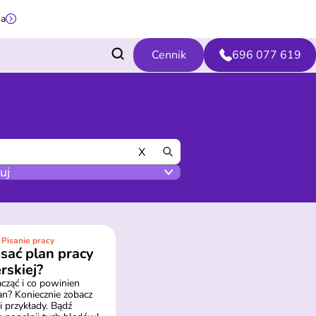
na
Cennik
696 077 619
X
 Pisanie pracy
isać plan pracy
rskiej?
cząć i co powinien
an? Koniecznie zobacz
 przykłady. Bądź