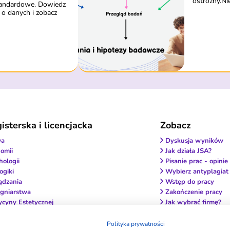
ostrożny.Ni
tandardowe. Dowiedz
 o danych i zobacz
sterska i licencjacka
Zobacz
wa
Dyskusja wyników
omii
Jak działa JSA?
hologii
Pisanie prac - opinie
ogiki
Wybierz antyplagiat
ądzania
Wstęp do pracy
ęgniarstwa
Zakończenie pracy
ycyny Estetycznej
Jak wybrać firmę?
terapii
Czy to legalne?
ownictwa medycznego
Metodologia i wyniki
Polityka prywatności