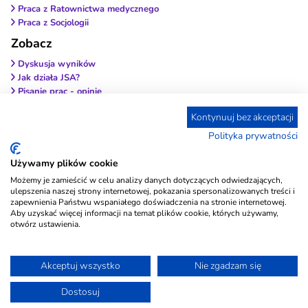
Praca z Ratownictwa medycznego
Praca z Socjologii
Zobacz
Dyskusja wyników
Jak działa JSA?
Pisanie prac - opinie
Wybierz antyplagiat
Kontynuuj bez akceptacji
Wstęp do pracy
Zakończenie pracy
Polityka prywatności
Jak wybrać firmę?
Czy to legalne?
Używamy plików cookie
Metodologia i wyniki
Możemy je zamieścić w celu analizy danych dotyczących odwiedzających,
Przypisy i bibliografia
ulepszenia naszej strony internetowej, pokazania spersonalizowanych treści i
Blog
zapewnienia Państwu wspaniałego doświadczenia na stronie internetowej.
Aby uzyskać więcej informacji na temat plików cookie, których używamy,
Regulamin
otwórz ustawienia.
Analiza Statystyczna
Co to są testy różnic? Który test wybrać?
Akceptuj wszystko
Nie zgadzam się
Korelacja i współczynniki korelacji
Biblioteka testów psychologicznych
Dostosuj